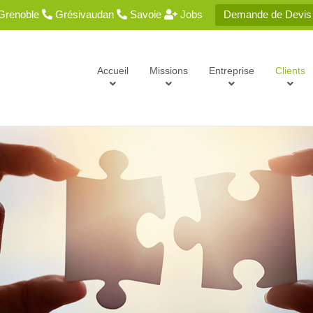
renoble
Grésivaudan
Savoie
Jobs
Demande de Devis
Accueil
Missions
Entreprise
Clients